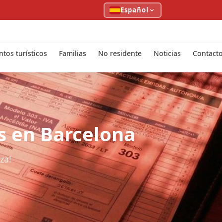
Español
tos turísticos
Familias
No residente
Noticias
Contact
s en Barcelona
za!