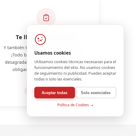
Te llevamos el control
Y también te presentamos los impuestos.
Usamos cookies
¡Todo bajo control y sin sorpresas
Utilizamos cookies técnicas necesarias para el
desagradables! Gestión completa de tus
funcionamiento del sitio. No usamos cookies
obligaciones fiscales, laborales y
de seguimiento ni publicidad. Puedes aceptar
contables.
todas o solo las esenciales.
CONTROL TOTAL
Aceptar todas
Solo esenciales
Política de Cookies →