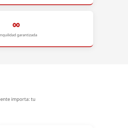
∞
anquilidad garantizada
ente importa: tu