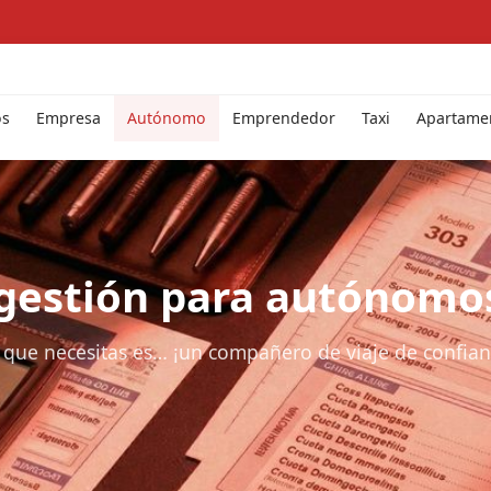
os
Empresa
Autónomo
Emprendedor
Taxi
Apartamen
 gestión para autónomo
 que necesitas es… ¡un compañero de viaje de confian