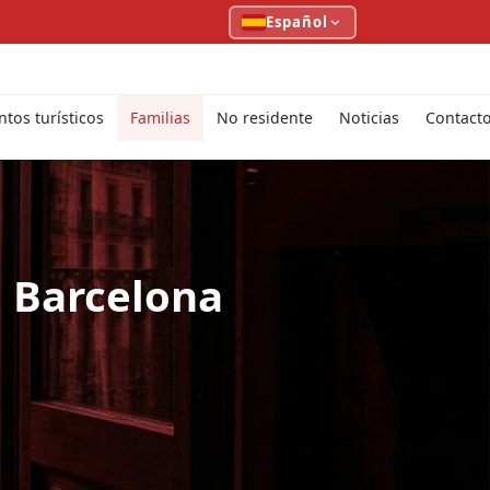
Español
tos turísticos
Familias
No residente
Noticias
Contact
n Barcelona